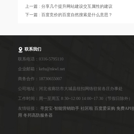
上一篇 : 分享几个提升网站建设交互属性的建议
下一篇 : 百度竞价的百度自然搜索是什么意思？
联系我们
联系电话：0316-5795110
企业邮箱：kefu@nkwl.net
商务合作：18730655007
公司地址：河北省廊坊市大城县纽扣网络驻留各庄办事处
工作时间：周一至周五 8:30~12:00 14:00~17:30（节假日除外）
友情链接：
寻货宝-智能营销助手
社区啦
百度爱采购
免费API
用
冬邦高防服务器